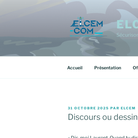
Aller
au
contenu
EL
principal
Sécuriso
Accueil
Présentation
Of
PUBLIÉ
31 OCTOBRE 2025
PAR
ELCEM
LE
Discours ou dessi
« Dis-moi Laurent, Quand tu dis