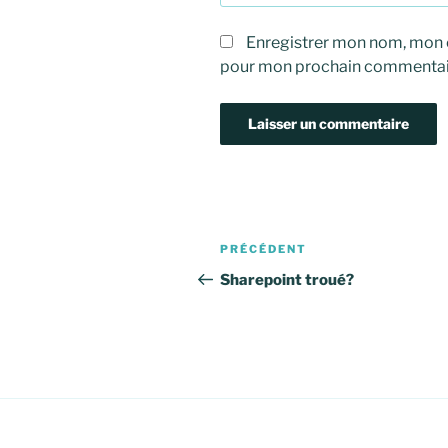
Enregistrer mon nom, mon e
pour mon prochain commentai
Navigation
Article
PRÉCÉDENT
de
précédent
Sharepoint troué?
l’article