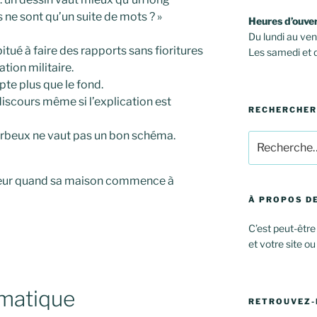
 ne sont qu’un suite de mots ? »
Heures d’ouve
Du lundi au v
itué à faire des rapports sans fioritures
Les samedi et
ation militaire.
te plus que le fond.
discours même si l’explication est
RECHERCHER
verbeux ne vaut pas un bon schéma.
Recherche
pour
:
cteur quand sa maison commence à
À PROPOS DE
C’est peut-être
et votre site ou
matique
RETROUVEZ-