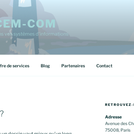
CEM-COM
ns vos systèmes d'informations
fre de services
Blog
Partenaires
Contact
RETROUVEZ-
n?
Adresse
Avenue des Ch
75008, Paris
: un dessin vaut mieux qu’un long