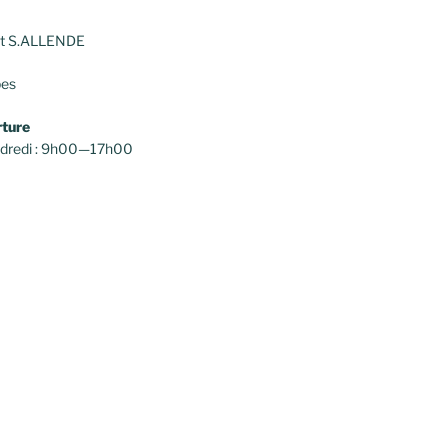
dt S.ALLENDE
es
rture
endredi : 9h00—17h00